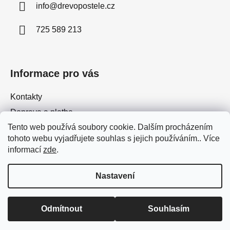
info
@
drevopostele.cz
t
í
725 589 213
Informace pro vás
Kontakty
Doprava a platba
Tento web používá soubory cookie. Dalším procházením
Jak nakupovat
tohoto webu vyjadřujete souhlas s jejich používáním.. Více
Obchodní podmínky
informací
zde
.
Podmínky ochrany osobních údajů
Nastavení
Vytvořil Shoptet
Odmítnout
Souhlasím
Copyright 2026
DrevoPostele.cz
. Všechna práva
vyhrazena.
Upravit nastavení cookies