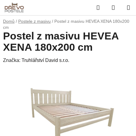
Přejít
Hledat
NÁKUP
na
obsah
KOŠÍK
Domů
/
Postele z masivu
/
Postel z masivu HEVEA XENA 180x200
cm
Postel z masivu HEVEA
XENA 180x200 cm
Značka:
Truhlářství David s.r.o.