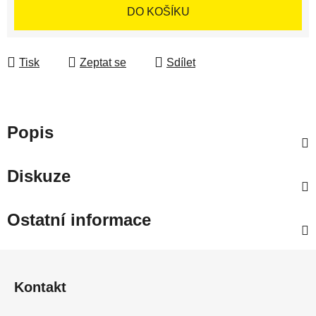
DO KOŠÍKU
Tisk
Zeptat se
Sdílet
Popis
Diskuze
Ostatní informace
Z
á
Kontakt
p
a