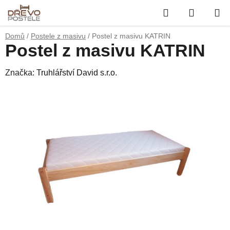
Přejít
Hledat
NÁKUP
na
obsah
KOŠÍK
Domů
/
Postele z masivu
/
Postel z masivu KATRIN
Postel z masivu KATRIN
Značka:
Truhlářství David s.r.o.