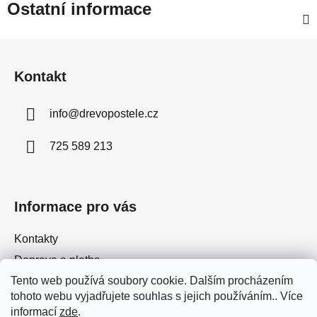
Ostatní informace
Z
á
Kontakt
p
a
info
@
drevopostele.cz
t
í
725 589 213
Informace pro vás
Kontakty
Doprava a platba
Tento web používá soubory cookie. Dalším procházením
Jak nakupovat
tohoto webu vyjadřujete souhlas s jejich používáním.. Více
Obchodní podmínky
informací
zde
.