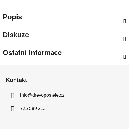
Popis
Diskuze
Ostatní informace
Z
á
Kontakt
p
a
info
@
drevopostele.cz
t
í
725 589 213