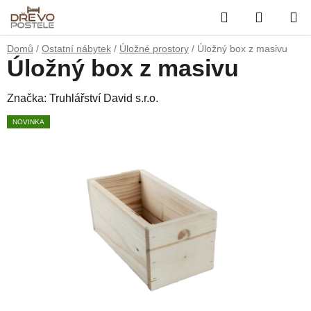
Přejít
Hledat
NÁKUP
na
obsah
KOŠÍK
Domů
/
Ostatní nábytek
/
Úložné prostory
/
Úložný box z masivu
Úložný box z masivu
Značka:
Truhlářství David s.r.o.
NOVINKA