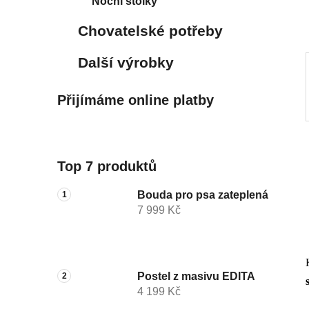
Noční stolky
p
a
Chovatelské potřeby
n
e
Další výrobky
l
Přijímáme online platby
Top 7 produktů
Bouda pro psa zateplená
7 999 Kč
Postel z masivu EDITA
4 199 Kč