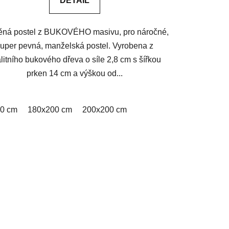
DETAIL
ěná postel z BUKOVÉHO masivu, pro náročné,
uper pevná, manželská postel. Vyrobena z
litního bukového dřeva o síle 2,8 cm s šířkou
prken 14 cm a výškou od...
0 cm
x200 cm
180x200 cm
180x200 cm
200x200 cm
200x200 cm