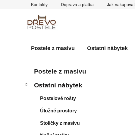
Přejít
Kontakty
Doprava a platba
Jak nakupovat
na
obsah
Postele z masivu
Ostatní nábytek
P
K
Přeskočit
Postele z masivu
a
kategorie
o
t
s
Ostatní nábytek
e
t
g
r
Postelové rošty
o
a
r
Úložné prostory
i
n
e
n
Stoličky z masivu
í