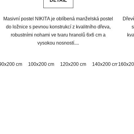
DETAIL
Masivní postel NIKITA je oblíbená manželská postel
Dřev
do ložnice s pevnou konstrukcí z kvalitního dřeva,
s
robustními nohami ve tvaru hranolů 6x6 cm a
kva
vysokou nosností....
90x200 cm
100x200 cm
120x200 cm
140x200 cm
160x20
160