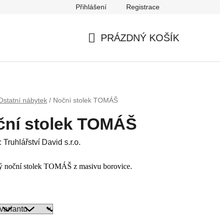
Přihlášení
Registrace
PRÁZDNÝ KOŠÍK
NÁKUPNÍ
KOŠÍK
Ostatní nábytek
/
Noční stolek TOMÁŠ
ční stolek TOMÁŠ
:
Truhlářství David s.r.o.
ý noční stolek TOMÁŠ z masivu borovice.