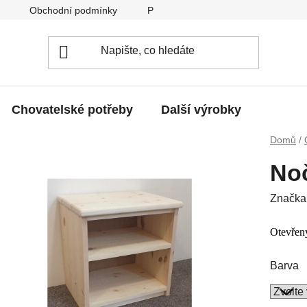
Obchodní podmínky
Podmínky ochrany osobních údajů
Chovatelské potřeby
Další výrobky
Domů
/
No
Značka
Otevřen
Barva