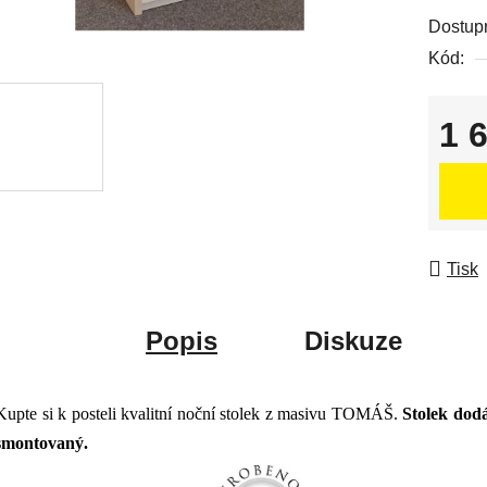
Dostup
Kód:
1 
Měrná
Tisk
Popis
Diskuze
Kupte si k posteli kvalitní noční stolek z masivu TOMÁŠ.
Stolek dod
smontovaný.