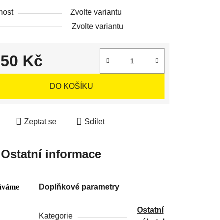
nost
Zvolte variantu
Zvolte variantu
650 Kč
 cena:
DO KOŠÍKU
Zeptat se
Sdílet
Ostatní informace
áváme
Doplňkové parametry
Ostatní
Kategorie